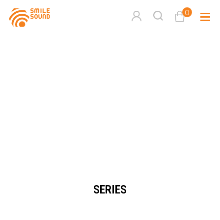
0
查看購物車
品牌分
商品分類查詢
多媒體
請選擇商品分類
家用音
周邊系
請選擇分類
SERIES
活動專
搜尋