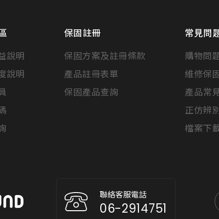
區
保固註冊
常見問
益說明
保固方案及註冊條款
購物問
度說明
產品註冊表單
維修保
員
保固產品查詢
產品常
碼
正仿辨
詢
檔案下
聯絡客服電話
06-2914751