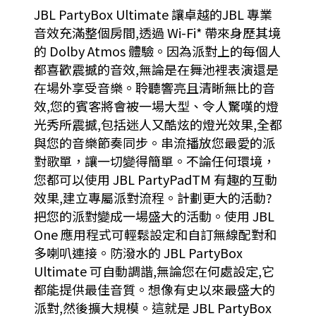
JBL PartyBox Ultimate 讓卓越的JBL 專業
音效充滿整個房間,透過 Wi-Fi* 帶來身歷其境
的 Dolby Atmos 體驗。因為派對上的每個人
都喜歡震撼的音效,無論是在舞池裡表演還是
在場外享受音樂。聆聽響亮且清晰無比的音
效,您的賓客將會被一場大型、令人驚嘆的燈
光秀所震撼,包括迷人又酷炫的燈光效果,全都
與您的音樂節奏同步。串流播放您最愛的派
對歌單，讓一切變得簡單。不論任何環境，
您都可以使用 JBL PartyPadTM 有趣的互動
效果,建立專屬派對流程。計劃更大的活動?
把您的派對變成一場盛大的活動。使用 JBL
One 應用程式可輕鬆設定和自訂無線配對和
多喇叭連接。防潑水的 JBL PartyBox
Ultimate 可自動調諧,無論您在何處設定,它
都能提供最佳音質。想像有史以來最盛大的
派對,然後擴大規模。這就是 JBL PartyBox