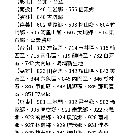
【彰化】 台北、台塑
【南投】 546 仁愛鄉、556 信義鄉
【雲林】 646 古坑鄉
【嘉義】 602 番路鄉、603 梅山鄉、604 竹
崎鄉、605 阿里山鄉、607 大埔鄉、614 東
石鄉、嘉義農場
【台南】 713 左鎮區、714 玉井區、715 楠
西區、716 南化區、719 龍崎區、732 白河
區、742 大內區、海埔新生地
【高雄】 823 田寮區、842 旗山區、843 美
濃區、844 六龜區、845 內門區、846 杉林
區、847 甲仙區、848 桃源區、849 那瑪夏
區、851 茂林區
【屏東】 901 三地門、902 霧台鄉、903 瑪
家鄉、906 高樹鄉、921 泰武鄉、922 來義
鄉、923 萬巒鄉、924 崁頂鄉、926 南州
鄉、927 林邊鄉、929 琉球鄉、931 佳冬
鄉、940 枋寮鄉、941 枋山鄉、942 春日