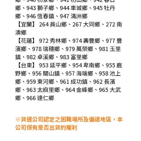
鄉、943 獅子鄉、944 車城鄉、945 牡丹
鄉、946 恆春鎮、947 滿洲鄉
【宜蘭】 264 員山鄉、267 大同鄉、272 南
澳鄉
【花蓮】 972 秀林鄉、974 壽豐鄉、977 豐
濱鄉、978 瑞穗鄉、979 萬榮鄉、981 玉里
鎮、982 卓溪鄉、983 富里鄉
【台東】 953 延平鄉、954 卑南鄉、955 鹿
野鄉、956 關山鎮、957 海端鄉、958 池上
鄉、959 東河鄉、961 成功鎮、962 長濱
鄉、963 太麻里鄉、964 金峰鄉、965 大武
鄉、966 達仁鄉
※貨運公司認定之困難場所及偏遠地區，本
公司保有是否出貨的權利