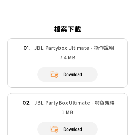
檔案下載
JBL Partybox Ultimate - 操作說明
01.
7.4 MB
Download
JBL PartyBox Ultimate - 特色規格
02.
1 MB
Download