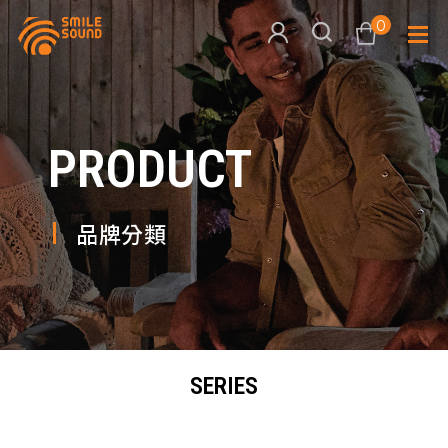
0
查看購物車
PRODUCT
品牌分
商品分類查詢
多媒體
品牌分類
請選擇商品分類
家用音
周邊系
請選擇分類
SERIES
活動專
搜尋