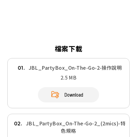
檔案下載
JBL_PartyBox_On-The-Go-2-操作說明
01.
2.5 MB
Download
JBL_PartyBox_On-The-Go-2_(2mics)-特
02.
色規格