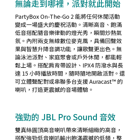
無論走到哪裡，派對就此開始
PartyBox On-The-Go 2 能將任何休閒活動
變成一場盛大的慶祝活動。清晰高音、飽滿
低音搭配隨音樂律動的燈光秀，瞬間炒熱氣
氛。內附兩支無線數位麥克風，具備回聲效
果與智慧升降音調功能，讓歌聲更出色。無
論泳池派對、家庭聚會或戶外休閒，都能輕
鬆上場。搭配肩背帶設計、IPX4 防潑水與長
達 15 小時播放時間，隨時隨地開啟派對。還
可立體聲配對或串聯多台支援 Auracast™ 的
喇叭，打造更震撼的音場體驗。
強勁的 JBL Pro Sound 音效
雙真絲圓頂高音喇叭帶來清晰細緻的高音，
搭配強勁低音喇叭輸出飽滿震撼的低頻，整