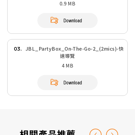
0.9 MB
Download
JBL_PartyBox_On-The-Go-2_(2mics)-快
03.
速導覽
4 MB
Download
相關產品推薦