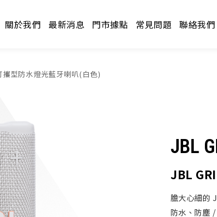
關於我們
最新消息
門市據點
常見問題
聯絡我們
IP 可攜型防水燈光藍牙喇叭(白色)
JBL G
請選擇分類
JBL G
膽大心細的 JB
防水、防塵 / 使