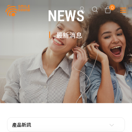
0
NEWS
最新消息
查看購物車
品牌分
商品分類查詢
多媒體
請選擇商品分類
家用音
周邊系
請選擇分類
活動專
搜尋
產品新訊