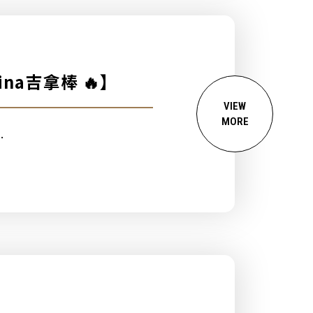
 JBL Taiwan ✕ Gina吉拿棒 🔥】
VIEW
MORE
.