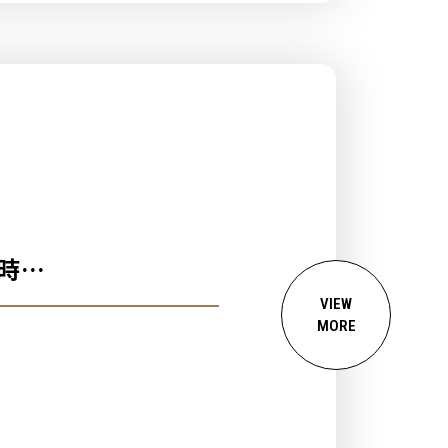
時
！購買指定商品或完成社
VIEW
MORE
比利時雙人之旅！