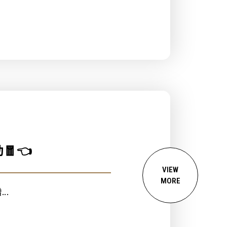
🧧👈
VIEW
MORE
..