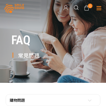
0
查看購物車
FAQ
品牌分
商品分類查詢
多媒體
常見問題
請選擇商品分類
家用音
周邊系
請選擇分類
活動專
搜尋
購物問題