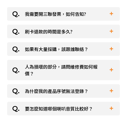
派對喇
我需要開三聯發票，如何告知?
劇院系
刷卡退款的時間是多久?
在收到您通知刷退的訊息之後，1~2天內，我們
監聽系
便會進行刷退流程。接下來，各家銀行便會依照
如果有大量採購，該跟誰聯絡？
在收到您通知刷退的訊息之後，1~2天內，我們
本身作業流程來處理您的刷退款項。因此，要麻
便會進行刷退流程。接下來，各家銀行便會依照
煩您自行跟發卡銀行確認流程與進度。 整個流
人為損壞的部分，請問維修費如何報
請將採購需求及貴公司機構團體所在縣市地區一
本身作業流程來處理您的刷退款項。因此，要麻
程，時間約14~21個工作天，便會處理完成。也
價？
併寄至本公司信箱：
煩您自行跟發卡銀行確認流程與進度。 整個流
要麻煩您注意下一期，或下下期的帳單，您的發
evergnl.wu@msa.hinet.net，我們會有專人與
程，時間約14~21個工作天，便會處理完成。也
卡銀行是否有處理這個款項。
為什麼我的產品序號無法登錄？
請依本公司維修流程寄送需維修產品至本公司，
您接洽。
要麻煩您注意下一期，或下下期的帳單，您的發
本公司收件後由維修部檢測評估後提供報價。
卡銀行是否有處理這個款項。
要怎麼知道哪個喇叭音質比較好？
如您持有本公司保證書仍遇產品序號註冊失敗，
請撥打 06-2914751。