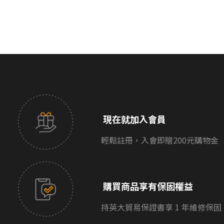
音質優劣為個人主觀感受，各產品系列的精心定
※於非正規管道購入、未持有保證書，則無法享
位便是為了滿足不同消費者的使用需求。歡迎親
有該相關售後服務。
臨直營店試聽：
https://www.smilesound.com.tw/stores
，店
面展示型號不定期更換，建議前往試聽前致電門
市確認。
現在就加入會員
輕鬆註冊，入會即贈200元購物金
購買商品享有保固權益
持英大貿易保證書享 1 年維修保固