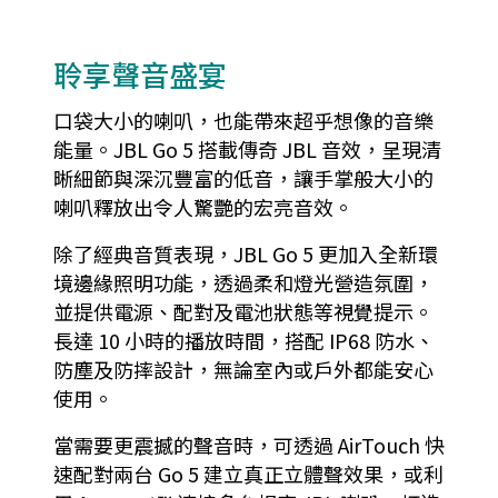
聆享聲音盛宴
口袋大小的喇叭，也能帶來超乎想像的音樂
能量。JBL Go 5 搭載傳奇 JBL 音效，呈現清
晰細節與深沉豐富的低音，讓手掌般大小的
喇叭釋放出令人驚艷的宏亮音效。
除了經典音質表現，JBL Go 5 更加入全新環
境邊緣照明功能，透過柔和燈光營造氛圍，
並提供電源、配對及電池狀態等視覺提示。
長達 10 小時的播放時間，搭配 IP68 防水、
防塵及防摔設計，無論室內或戶外都能安心
使用。
當需要更震撼的聲音時，可透過 AirTouch 快
速配對兩台 Go 5 建立真正立體聲效果，或利