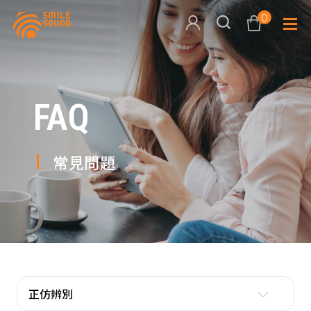
0
查看購物車
FAQ
品牌分
商品分類查詢
多媒體
常見問題
請選擇商品分類
家用音
周邊系
請選擇分類
活動專
搜尋
正仿辨別