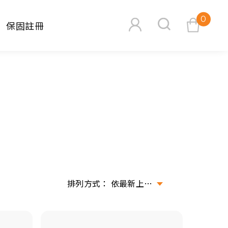
0
保固註冊
查看購物車
搜尋
依最新上架排序