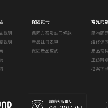
區
保固註冊
常見問
益說明
保固方案及註冊條款
購物問
度說明
產品註冊表單
維修保
員
保固產品查詢
產品常
碼
正仿辨
詢
檔案下
聯絡客服電話