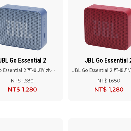
JBL Go Essential 2
JBL Go Essential 
o Essential 2 可攜式防水喇
JBL Go Essential 2 可攜
)
叭(紅色)
NT$ 1,680
NT$ 1,680
NT$ 1,280
NT$ 1,280