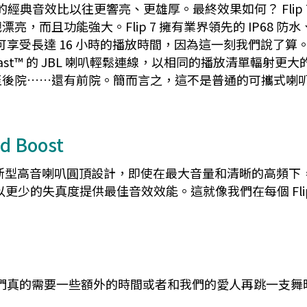
st 讓我們的經典音效比以往更響亮、更雄厚。最終效果如何？ F
，而且功能強大。Flip 7 擁有業界領先的 IP68 
t，我們可享受長達 16 小時的播放時間，因為這一刻我們說了算
ast™ 的 JBL 喇叭輕鬆連線，以相同的播放清單輻射
至後院……還有前院。簡而言之，這不是普通的可攜式喇
d Boost
新型高音喇叭圓頂設計，即使在最大音量和清晰的高頻下
音樂，以更少的失真度提供最佳音效效能。這就像我們在每個 Fl
我們真的需要一些額外的時間或者和我們的愛人再跳一支舞時，藉助