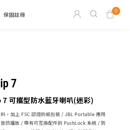
0
保固註冊
查看購物車
ip 7
搜尋
lip 7 可攜型防水藍牙喇叭(迷彩)
加上 FSC 認證的紙包裝 / JBL Portable 應用
音訊播放 / 帶有可互換配件的 PushLock 系統 / 防