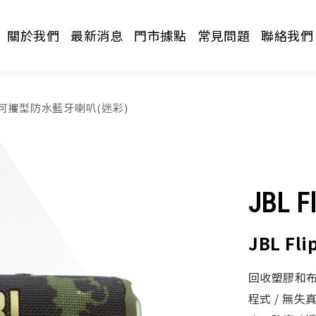
關於我們
最新消息
門市據點
常見問題
聯絡我們
p 7 可攜型防水藍牙喇叭(迷彩)
JBL Fl
請選擇分類
JBL F
回收塑膠和布料，
程式 / 無失真