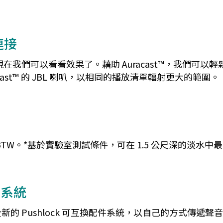
連接
們可以看看效果了。藉助 Auracast™，我們可以輕鬆地
ast™ 的 JBL 喇叭，以相同的播放清單輻射更大的範圍。
TW。*基於實驗室測試條件，可在 1.5 公尺深的淡水中最長
 系統
 Pushlock 可互換配件系統，以自己的方式傳遞聲