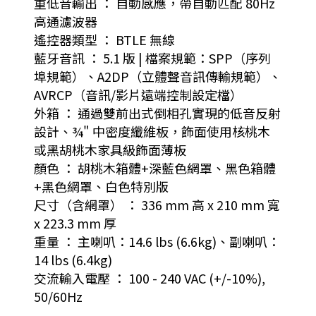
重低音輸出 ： 自動感應，帶自動匹配 80Hz
高通濾波器
遙控器類型 ： BTLE 無線
藍牙音訊 ： 5.1 版 | 檔案規範：SPP（序列
埠規範）、A2DP（立體聲音訊傳輸規範）、
AVRCP（音訊/影片遠端控制設定檔）
外箱 ： 通過雙前出式倒相孔實現的低音反射
設計、¾" 中密度纖維板，飾面使用核桃木
或黑胡桃木家具級飾面薄板
顏色 ： 胡桃木箱體+深藍色網罩、黑色箱體
+黑色網罩、白色特別版
尺寸（含網罩） ： 336 mm 高 x 210 mm 寬
x 223.3 mm 厚
重量 ： 主喇叭：14.6 lbs (6.6kg)、副喇叭：
14 lbs (6.4kg)
交流輸入電壓 ： 100 - 240 VAC (+/-10%),
50/60Hz