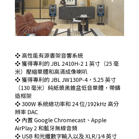
❖ 高性能有源書架音響系統
❖ 獲得專利的 JBL 2410H-2 1 英寸（25 毫
米）壓縮單體和高清成像喇叭
❖ 獲得專利的 JBL JW130P-4，5.25 英寸
（130 毫米）純紙漿黑錐盆低音單體，帶鑄
造框架
❖ 300W 系統總功率和 24 位/192kHz 高分
辨率 DAC
❖ 內置 Google Chromecast、Apple
AirPlay 2 和藍牙無線音頻
❖ USB 和光纖數字輸入以及 XLR/1⁄4 英寸