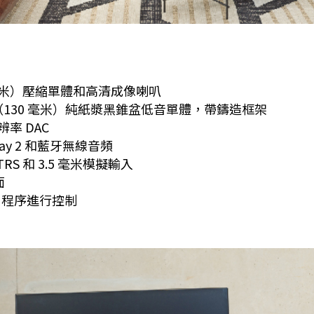
25 毫米）壓縮單體和高清成像喇叭
5 英寸（130 毫米）純紙漿黑錐盆低音單體，帶鑄造框架
辨率 DAC
rPlay 2 和藍牙無線音頻
TRS 和 3.5 毫米模擬輸入
面
應用程序進行控制