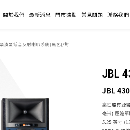
關於我們
最新消息
門市據點
常見問題
聯絡我們
5P 緊湊型低音反射喇叭系統(黑色)/對
JBL 4
JBL 4
請選擇分類
高性能有源書架音
毫米) 壓縮單
5.25 英寸