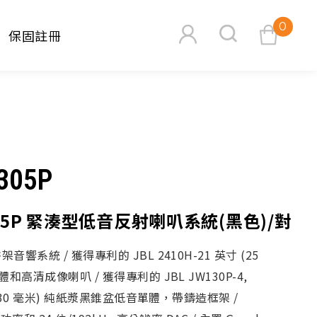
0
保固註冊
查看購物車
305P
305P 緊湊型低音反射喇叭系統(黑色)/對
搜尋
響系統 / 獲得專利的 JBL 2410H-21 英寸 (25
體和高清成像喇叭 / 獲得專利的 JBL JW130P-4,
 (130 毫米) 純紙漿黑錐盆低音單體，帶鑄造框架 /