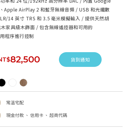
功率和 24 位/192kHz 高分辨率 DAC / 內置 Google
t、Apple AirPlay 2 和藍牙無線音頻 / USB 和光纖數
R/14 英寸 TRS 和 3.5 毫米模擬輸入 / 提供天然胡
木家具級木飾面 / 包含無線遙控器和可用的
e 應用程序進行控制
82,500
NT$
貨到通知
常溫宅配
現金付款 、 信用卡 、 超商代碼