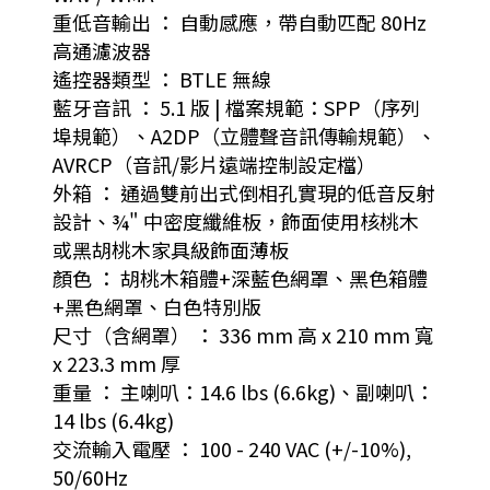
重低音輸出 ： 自動感應，帶自動匹配 80Hz
高通濾波器
遙控器類型 ： BTLE 無線
藍牙音訊 ： 5.1 版 | 檔案規範：SPP（序列
埠規範）、A2DP（立體聲音訊傳輸規範）、
AVRCP（音訊/影片遠端控制設定檔）
外箱 ： 通過雙前出式倒相孔實現的低音反射
設計、¾" 中密度纖維板，飾面使用核桃木
或黑胡桃木家具級飾面薄板
顏色 ： 胡桃木箱體+深藍色網罩、黑色箱體
+黑色網罩、白色特別版
尺寸（含網罩） ： 336 mm 高 x 210 mm 寬
x 223.3 mm 厚
重量 ： 主喇叭：14.6 lbs (6.6kg)、副喇叭：
14 lbs (6.4kg)
交流輸入電壓 ： 100 - 240 VAC (+/-10%),
50/60Hz