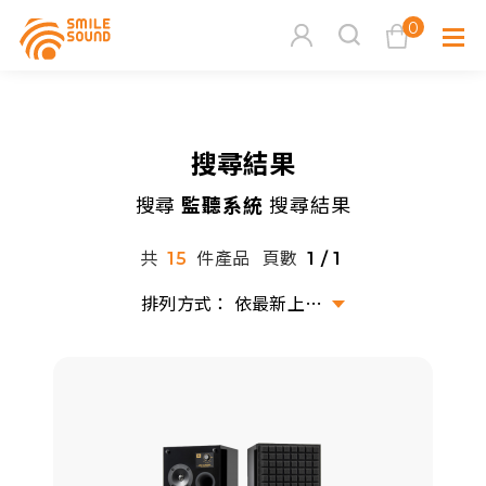
0
查看購物車
搜尋結果
品牌分
搜尋
監聽系統
搜尋結果
商品分類查詢
多媒體
共
件產品
頁數
15
1 / 1
請選擇商品分類
家用音
依最新上架排序
周邊系
請選擇分類
活動專
搜尋