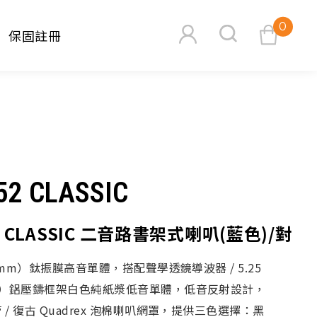
0
保固註冊
查看購物車
52 CLASSIC
52 CLASSIC 二音路書架式喇叭(藍色)/對
搜尋
20mm）鈦振膜高音單體，搭配聲學透鏡導波器 / 5.25
m）鋁壓鑄框架白色純紙漿低音單體，低音反射設計，
/ 復古 Quadrex 泡棉喇叭網罩，提供三色選擇：黑