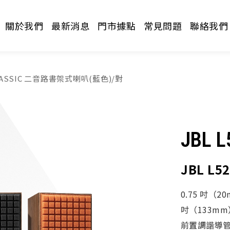
關於我們
最新消息
門市據點
常見問題
聯絡我們
 CLASSIC 二音路書架式喇叭(藍色)/對
JBL L
JBL L
請選擇分類
0.75 吋（
吋（133m
前置調諧導管 