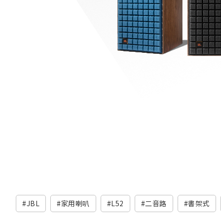
JBL
家用喇叭
L52
二音路
書架式