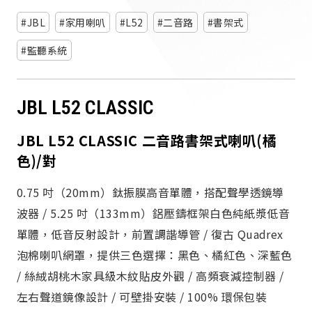
派對喇
JBL
家用喇叭
L52
二音路
書架式
劇院系
監聽系統
監聽系
JBL L52 CLASSIC
JBL L52 CLASSIC 二音路書架式喇叭(橘
色)/對
0.75 吋（20mm）鈦振膜高音單體，搭配聲學透鏡導
波器 / 5.25 吋（133mm）鋁壓鑄框架白色純紙漿低音
單體，低音反射設計，前置調諧導管 / 復古 Quadrex
泡棉喇叭網罩，提供三色選擇：黑色、橘紅色、深藍色
/ 絲絨胡桃木家具級木紋貼皮外觀 / 高頻衰減控制器 /
左右聲道鏡像設計 / 可壁掛安裝 / 100% 環保包裝