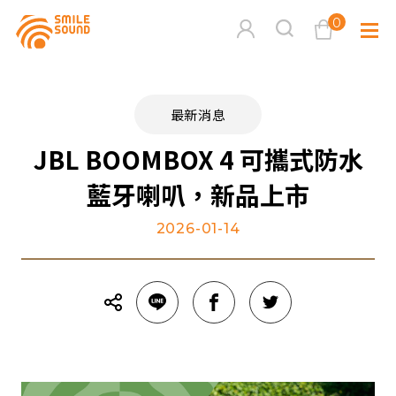
0
查看購物車
最新消息
品牌分
JBL BOOMBOX 4 可攜式防水
藍牙喇叭，新品上市
商品分類查詢
多媒體
2026-01-14
請選擇商品分類
家用音
周邊系
請選擇分類
活動專
搜尋