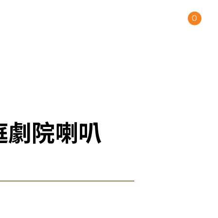
0
保固註冊
查看購物車
道家庭劇院喇叭
搜尋