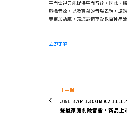
平面電視只能提供平面音效。因此，將畫
環繞音效，以及寬闊的音場表現，讓娛
奏更加動感，讓您盡情享受數百種串
立即了解
上一則
JBL BAR 1300MK2 11.1.
聲道家庭劇院音響，新品上