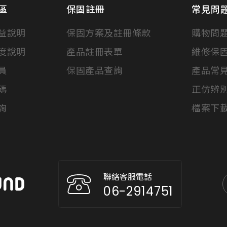
區
保固註冊
常見問
益說明
保固方案及註冊條款
購物問
度說明
產品註冊表單
維修保
員
保固產品查詢
產品常
碼
正仿辨
詢
檔案下
聯絡客服電話
06-2914751