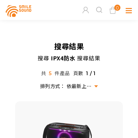
0
查看購物車
搜尋結果
品牌分
搜尋
IPX4防水
搜尋結果
商品分類查詢
多媒體
共
件產品
頁數
5
1 / 1
請選擇商品分類
家用音
依最新上架排序
周邊系
請選擇分類
活動專
搜尋