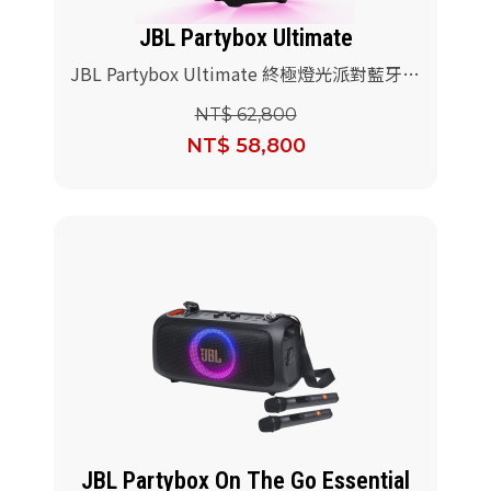
JBL Partybox Ultimate
JBL Partybox Ultimate 終極燈光派對藍牙喇
叭(送JBL Wireless Microphone 無線麥克風)
NT$ 62,800
NT$ 58,800
JBL Partybox On The Go Essential