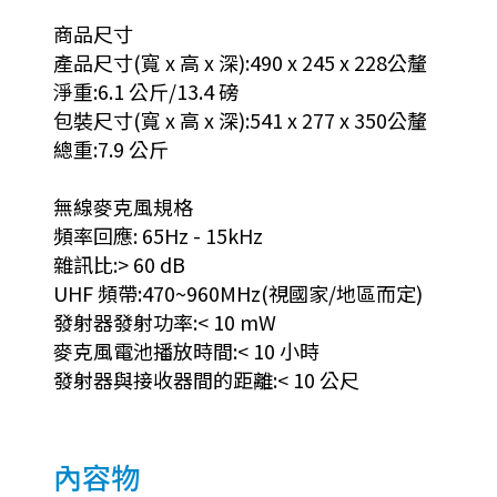
商品尺寸
產品尺寸(寬 x 高 x 深):490 x 245 x 228公釐
淨重:6.1 公斤/13.4 磅
包裝尺寸(寬 x 高 x 深):541 x 277 x 350公釐
總重:7.9 公斤
無線麥克風規格
頻率回應: 65Hz - 15kHz
雜訊比:> 60 dB
UHF 頻帶:470~960MHz(視國家/地區而定)
發射器發射功率:< 10 mW
麥克風電池播放時間:< 10 小時
發射器與接收器間的距離:< 10 公尺
內容物