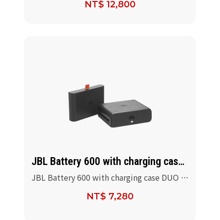
NT$ 12,800
JBL Battery 600 with charging case
DUO
JBL Battery 600 with charging case DUO 電
池附充電座
NT$ 7,280