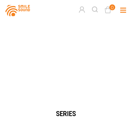
0
查看購物車
品牌分
商品分類查詢
多媒體
請選擇商品分類
家用音
周邊系
請選擇分類
SERIES
活動專
搜尋