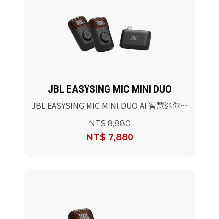
JBL EASYSING MIC MINI DUO
JBL EASYSING MIC MINI DUO AI 智慧迷你麥
克風組
NT$ 8,880
NT$ 7,880