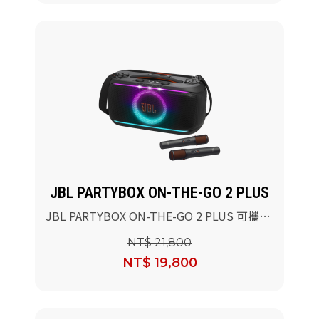
JBL PARTYBOX ON-THE-GO 2 PLUS
JBL PARTYBOX ON-THE-GO 2 PLUS 可攜式
AI派對燈光藍牙喇叭
NT$ 21,800
NT$ 19,800