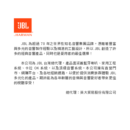
JBL 為超過 70 年之世界性知名音響集團品牌。憑藉著豐富
與多元的音響製作經驗以及精湛的工藝設計，所以 JBL 創造了許
多的經典音響產品，同時也是愛用者的最佳選擇！
本公司為 JBL 台灣總代理，產品面涵蓋藍牙喇叭、家用工程
系統、卡拉 OK 系統，以及頂級音響系統。本公司擁有直營門
市、網購平台、及各地經銷通路，以便於提供消費族群體驗 JBL
多元化的產品。期許能為各年齡層的音樂與音響愛好者帶來更佳
的視聽享受！
總代理：英大貿易股份有限公司