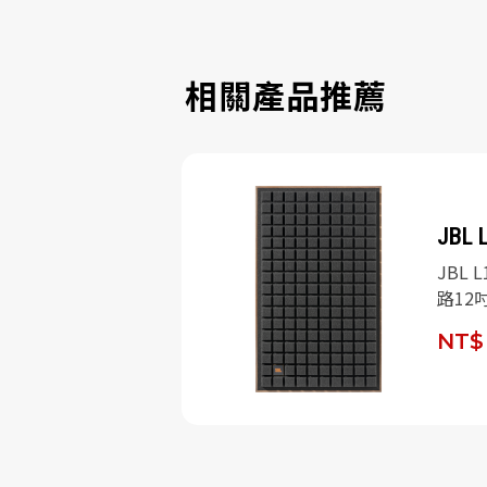
相關產品推薦
SSIC MK2
JBL 
IC MK2 二音路
JBL L
色)/對
路12
NT$