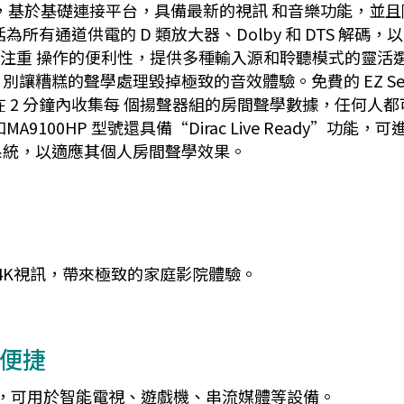
列包括五款型號，基於基礎連接平台，具備最新的視訊 和音樂功
通道供電的 D 類放大器、Dolby 和 DTS 解碼，以及
，還注重 操作的便利性，提供多種輸入源和聆聽模式的靈活
讓糟糕的聲學處理毀掉極致的音效體驗。免費的 EZ Se
 2 分鐘內收集每 個揚聲器組的房間聲學數據，任何人都可以使用
MA9100HP 型號還具備“Dirac Live Ready”
系統，以適應其個人房間聲學效果。
和4K視訊，帶來極致的家庭影院體驗。
便捷
功能，可用於智能電視、遊戲機、串流媒體等設備。