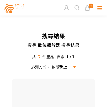
0
查看購物車
搜尋結果
品牌分
搜尋
數位播放器
搜尋結果
商品分類查詢
多媒體
共
件產品
頁數
3
1 / 1
請選擇商品分類
家用音
依最新上架排序
周邊系
請選擇分類
活動專
搜尋