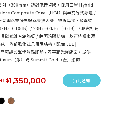
12 吋（300mm）鑄鋁低音單體，採用三層 Hybrid
llulose Composite Cone（HC4）與半前導式懸邊 /
p™ 分音網路支援單線與雙擴大機／雙線連接 / 頻率響
4kHz（-10dB）/ 23Hz–33kHz（-6dB） / 精密打造
具碳纖維音箱飾板 / 曲面箱體結構，以可持續來源
，內部強化並具阻尼結構 / 配備 JBL |
stics™ 可調式聲學隔離腳墊 / 奢華高光澤飾面，提供
latinum（銀）或 Summit Gold（金）細節
1,350,000
NT$
貨到通知