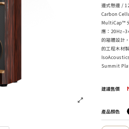
邊式懸邊 / 
Carbon Ce
MultiCa
應：20Hz–3
的箱體設計，
的工程木材製成
IsoAcou
Summit P
建議售價
產品顏色