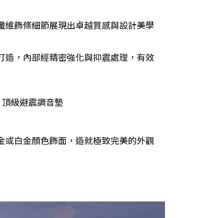
纖維飾條細節展現出卓越質感與設計美學
打造，內部經精密強化與抑震處理，有效
cs™ 頂級避震調音墊
金或白金顏色飾面，造就極致完美的外觀