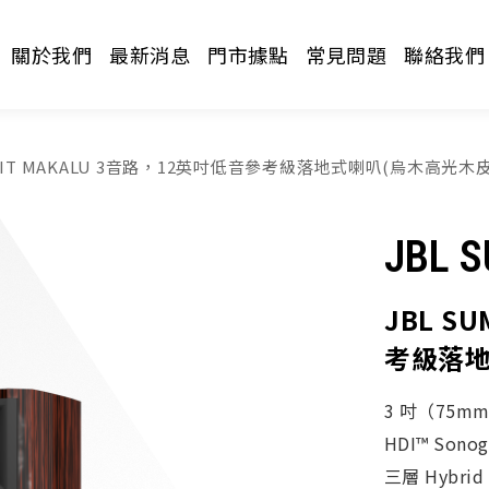
關於我們
最新消息
門市據點
常見問題
聯絡我們
MMIT MAKALU 3音路，12英吋低音參考級落地式喇叭(烏木高光木皮
JBL 
JBL S
考級落地
請選擇分類
3 吋（75
HDI™ Son
三層 Hybrid