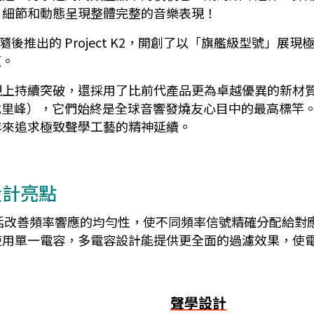
、細節和動態呈現整體完整的音樂表現！
verest ，隨後推出的 Project K2，開創了以「旗艦級
蘊。
現上持續突破，還採用了比前代產品更為卓越優異的新材
（喬戈里峰），它們始終是全球音響發燒友心目中的最高標竿。J
年來追求極致聲學工藝的精神延續。
品設計亮點
優點包括改善頻率響應的均勻性，使不同頻率信號精確分配給
使用單一電容，多電容設計能提供更全面的過濾效果，使
聲學設計