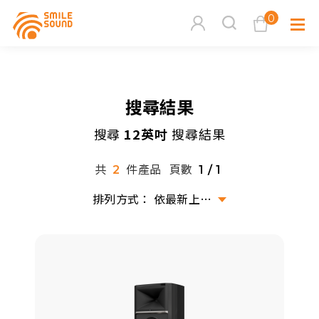
0
查看購物車
搜尋結果
品牌分
搜尋
12英吋
搜尋結果
商品分類查詢
多媒體
共
件產品
頁數
2
1 / 1
請選擇商品分類
家用音
依最新上架排序
周邊系
請選擇分類
活動專
搜尋