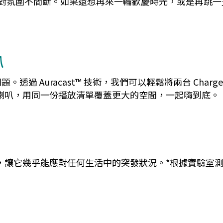
氛圍不間斷。如果還想再來一輪歡慶時光，或是再跳一支舞，只要啟
。
叭
過 Auracast™ 技術，我們可以輕鬆將兩台 Char
 JBL 喇叭，用同一份播放清單覆蓋更大的空間，一起嗨到底。
 等級，讓它幾乎能應對任何生活中的突發狀況。*根據實驗室測試結