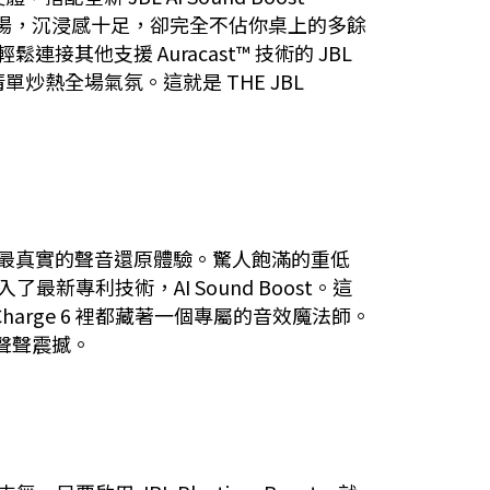
音場，沉浸感十足，卻完全不佔你桌上的多餘
接其他支援 Auracast™ 技術的 JBL
熱全場氣氛。這就是 THE JBL
至今最真實的聲音還原體驗。驚人飽滿的重低
新專利技術，AI Sound Boost。這
rge 6 裡都藏著一個專屬的音效魔法師。
，聲聲震撼。