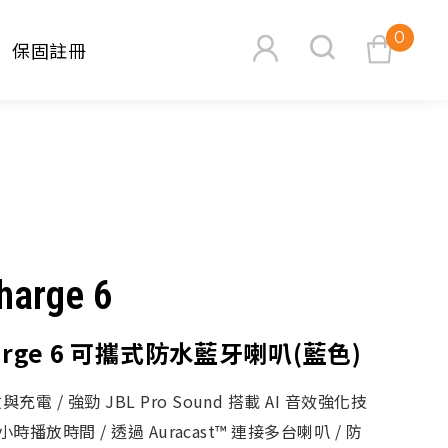
0
保固註冊
查看購物車
harge 6
搜尋
harge 6 可攜式防水藍牙喇叭(藍色)
電 / 強勁 JBL Pro Sound 搭載 AI 音效強化技
8 小時播放時間 / 透過 Auracast™ 連接多台喇叭 / 防