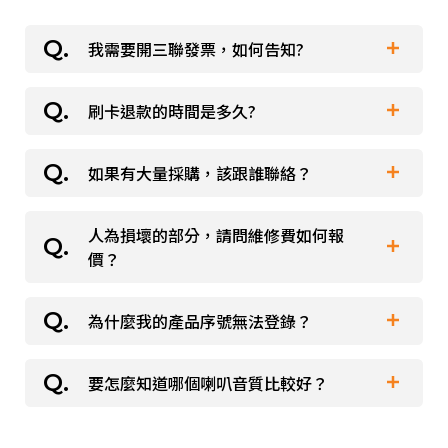
派對喇
我需要開三聯發票，如何告知?
劇院系
刷卡退款的時間是多久?
在收到您通知刷退的訊息之後，1~2天內，我們
監聽系
便會進行刷退流程。接下來，各家銀行便會依照
如果有大量採購，該跟誰聯絡？
在收到您通知刷退的訊息之後，1~2天內，我們
本身作業流程來處理您的刷退款項。因此，要麻
便會進行刷退流程。接下來，各家銀行便會依照
煩您自行跟發卡銀行確認流程與進度。 整個流
人為損壞的部分，請問維修費如何報
請將採購需求及貴公司機構團體所在縣市地區一
本身作業流程來處理您的刷退款項。因此，要麻
程，時間約14~21個工作天，便會處理完成。也
價？
併寄至本公司信箱：
煩您自行跟發卡銀行確認流程與進度。 整個流
要麻煩您注意下一期，或下下期的帳單，您的發
evergnl.wu@msa.hinet.net，我們會有專人與
程，時間約14~21個工作天，便會處理完成。也
卡銀行是否有處理這個款項。
為什麼我的產品序號無法登錄？
請依本公司維修流程寄送需維修產品至本公司，
您接洽。
要麻煩您注意下一期，或下下期的帳單，您的發
本公司收件後由維修部檢測評估後提供報價。
卡銀行是否有處理這個款項。
要怎麼知道哪個喇叭音質比較好？
如您持有本公司保證書仍遇產品序號註冊失敗，
請撥打 06-2914751。