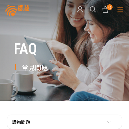
0
查看購物車
FAQ
品牌分
商品分類查詢
多媒體
常見問題
請選擇商品分類
家用音
周邊系
請選擇分類
活動專
搜尋
購物問題