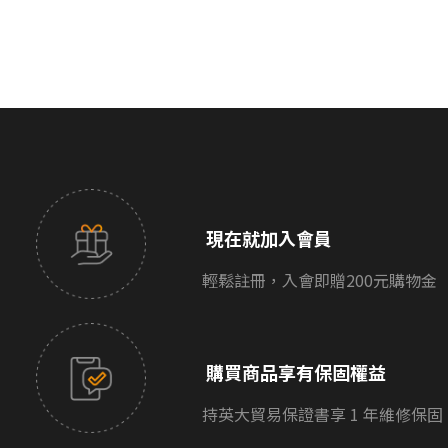
音質優劣為個人主觀感受，各產品系列的精心定
※於非正規管道購入、未持有保證書，則無法享
位便是為了滿足不同消費者的使用需求。歡迎親
有該相關售後服務。
臨直營店試聽：
https://www.smilesound.com.tw/stores
，店
面展示型號不定期更換，建議前往試聽前致電門
市確認。
現在就加入會員
輕鬆註冊，入會即贈200元購物金
購買商品享有保固權益
持英大貿易保證書享 1 年維修保固