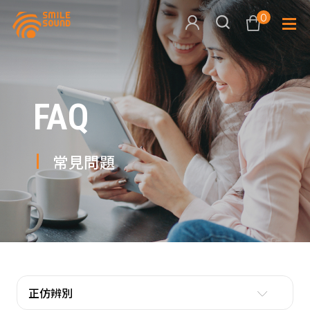
0
查看購物車
FAQ
品牌分
商品分類查詢
多媒體
常見問題
請選擇商品分類
家用音
周邊系
請選擇分類
活動專
搜尋
正仿辨別