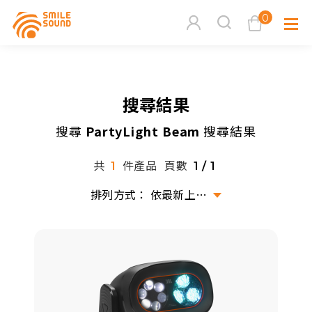
0
查看購物車
搜尋結果
品牌分
搜尋
PartyLight Beam
搜尋結果
商品分類查詢
多媒體
共
件產品
頁數
1
1 / 1
請選擇商品分類
家用音
依最新上架排序
周邊系
請選擇分類
活動專
搜尋