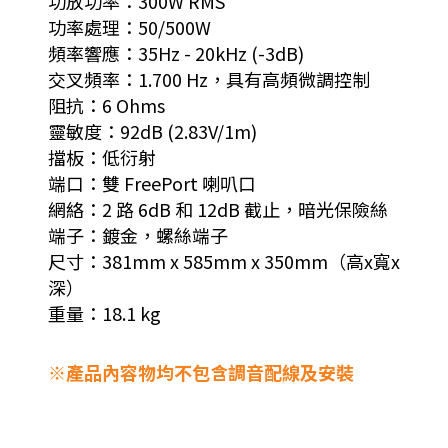
功放功率：300W RMS
功率處理：50/500W
頻率響應：35Hz - 20kHz (-3dB)
交叉頻率：1.700 Hz，具有高頻微調控制
阻抗：6 Ohms
靈敏度：92dB (2.83V/1m)
擋板：低衍射
端口：雙 FreePort 喇叭口
網絡：2 路 6dB 和 12dB 截止，暗光保險絲
端子：鍍金，螺絲端子
尺寸：381mm x 585mm x 350mm（高x寬x
深）
重量：18.1 kg
※產品內容物均不包含調音配線及安裝