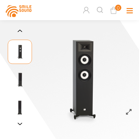
0
查看購物車
品牌分
商品分類查詢
多媒體
請選擇商品分類
家用音
周邊系
請選擇分類
活動專
搜尋