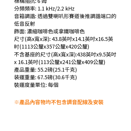
標稱阻抗: 6 姆
分頻頻率: 1.1 kHz/2.2 kHz
音箱調諧: 透過雙喇叭形賽道後推調諧端口的
低音反射
飾面: 濃縮咖啡色或拿鐵咖啡色
尺寸(高x寬x深): 43.8英吋x14.1英吋x16.5英
时(1113公釐x357公釐x420公釐)
不含基座的尺寸(高x寬x深):438英吋x9.5英吋
x 16.1英吋(113公釐x241公釐x409公釐)
產品重量: 55.2磅(25.1千克)
装運重量: 67.5磅(30.6千克)
裝運度量單位: 每個
※產品內容物均不包含調音配線及安裝