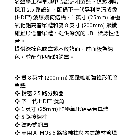
名聲學工程卓越中心設計和製造。這款喇叭
採用 2.5 路設計，配備下一代專利高清成像
(HDI™) 波導幾何結構、1 英寸 (25mm) 陽極
氧化鋁高音單體和雙 8 英寸 (200mm) 聚纖
維錐形低音單體，提供深沉的 JBL 標誌性低
音。
提供深棕色或拿鐵木紋飾面，前面板為純
色，並配有匹配的網罩。
❖ 雙 8 英寸 (200mm) 聚纖維加強錐形低音
單體
❖ 精密 2.5 路分頻器
❖ 下一代 HDI™ 號角
❖ 1 英寸 (25mm) 陽極氧化鋁高音單體
❖ 5 路接線柱
❖ 磁吸式網罩
❖ 專用 ATMOS 5 路接線柱與內建線材管理