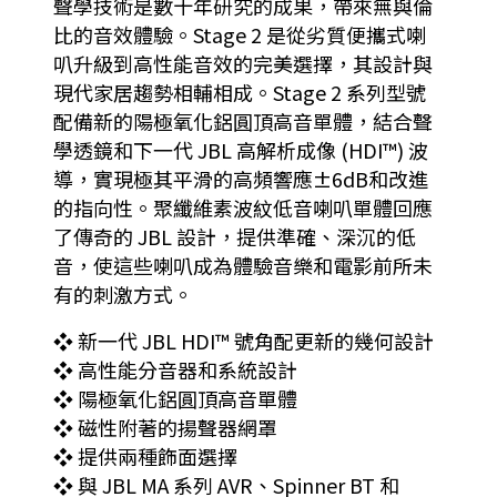
聲學技術是數十年研究的成果，帶來無與倫
比的音效體驗。Stage 2 是從劣質便攜式喇
叭升級到高性能音效的完美選擇，其設計與
現代家居趨勢相輔相成。Stage 2 系列型號
配備新的陽極氧化鋁圓頂高音單體，結合聲
學透鏡和下一代 JBL 高解析成像 (HDI™) 波
導，實現極其平滑的高頻響應±6dB和改進
的指向性。聚纖維素波紋低音喇叭單體回應
了傳奇的 JBL 設計，提供準確、深沉的低
音，使這些喇叭成為體驗音樂和電影前所未
有的刺激方式。
❖ 新一代 JBL HDI™ 號角配更新的幾何設計
❖ 高性能分音器和系統設計
❖ 陽極氧化鋁圓頂高音單體
❖ 磁性附著的揚聲器網罩
❖ 提供兩種飾面選擇
❖ 與 JBL MA 系列 AVR、Spinner BT 和