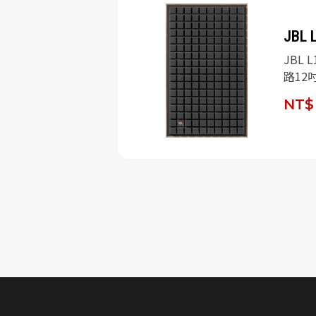
SSIC MK2
JBL 
IC MK2 二音路
JBL L
色)/對
路12
NT$