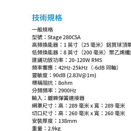
技術規格
一般規格
型號：Stage 280CSA
高頻換能器：1 英寸（25 毫米）鋁質球
低頻換能器：8 英寸（200 毫米）聚乙烯
建議功放功率：20-120W RMS
頻率響應：42Hz-25kHz（-6dB 同軸）
靈敏度：90dB (2.83V@1m)
標稱阻抗：8ohm
分頻頻率：2900Hz
輸入：鍍鎳彈簧連接器
網罩尺寸：高：289 毫米 x 寬：289 毫米
切口尺寸：高：260 毫米 x 寬：260 毫米
安裝厚度：138mm
重量：2.9kg