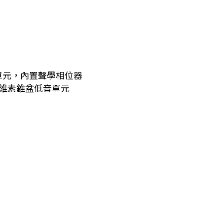
頂單元，內置聲學相位器
纖維素錐盆低音單元