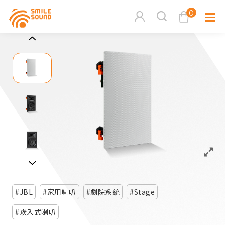
0
查看購物車
品牌分
商品分類查詢
多媒體
請選擇商品分類
家用音
周邊系
請選擇分類
JBL
家用喇叭
劇院系統
Stage
活動專
搜尋
崁入式喇叭