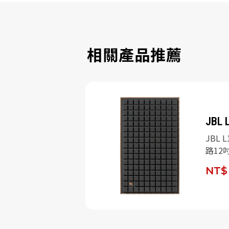
相關產品推薦
SSIC MK2
JBL 
IC MK2 二音路
JBL L
色)/對
路12
NT$