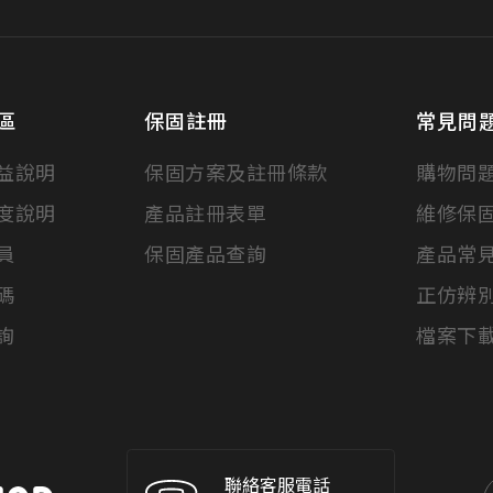
區
保固註冊
常見問
益說明
保固方案及註冊條款
購物問
度說明
產品註冊表單
維修保
員
保固產品查詢
產品常
碼
正仿辨
詢
檔案下
聯絡客服電話