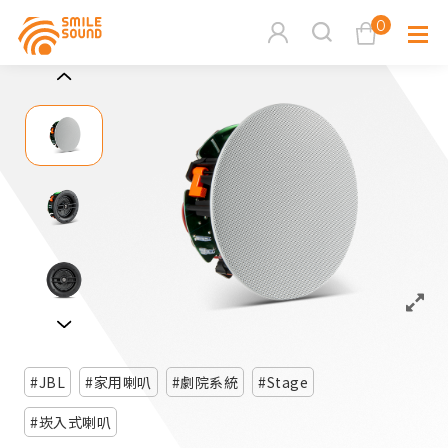
0
查看購物車
品牌分
商品分類查詢
多媒體
請選擇商品分類
家用音
周邊系
請選擇分類
JBL
家用喇叭
劇院系統
Stage
活動專
搜尋
崁入式喇叭