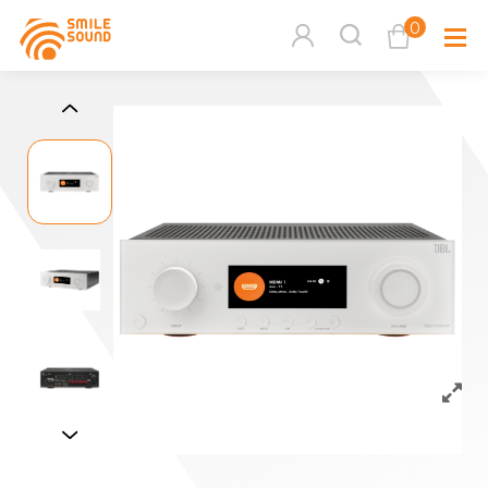
0
查看購物車
品牌分
商品分類查詢
多媒體
請選擇商品分類
家用音
周邊系
請選擇分類
活動專
搜尋