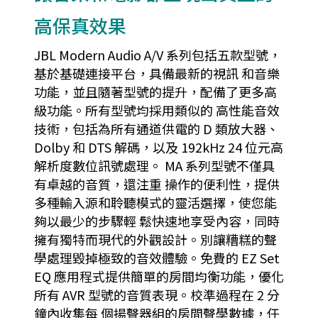
高保真效果
JBL Modern Audio A/V 系列包括五款型號，
基於基礎連接平台，具備最新的視訊 和音樂
功能，並且隨著型號的提升，配備了更多高
級功能。所有型號均採用類似的 高性能音效
技術，包括為所有通道供電的 D 類放大器、
Dolby 和 DTS 解碼，以及 192kHz 24 位元高
解析度數位訊號處理。 MA 系列型號不僅具
有卓越的音質，還注重 操作的便利性，提供
多種輸入源和聆聽模式的靈活選擇，使您能
夠以最少的步驟輕 鬆快速地享受內容，同時
擁有獨特而現代的外觀設計。別讓糟糕的聲
學處理毀掉極致的音效體驗。免費的 EZ Set
EQ 應用程式提供簡單的房間均衡功能，優化
所有 AVR 型號的音質表現。校準過程在 2 分
鐘內收集每 個揚聲器組的房間聲學數據，任