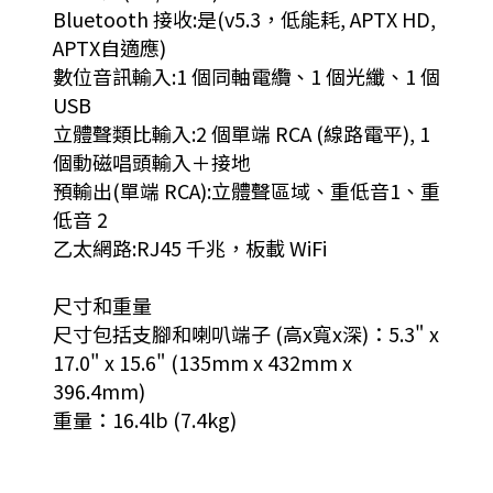
Bluetooth 接收:是(v5.3，低能耗, APTX HD,
APTX自適應)
數位音訊輸入:1 個同軸電纜、1 個光纖、1 個
USB
立體聲類比輸入:2 個單端 RCA (線路電平), 1
個動磁唱頭輸入＋接地
預輸出(單端 RCA):立體聲區域、重低音1、重
低音 2
乙太網路:RJ45 千兆，板載 WiFi
尺寸和重量
尺寸包括支腳和喇叭端子 (高x寬x深)：5.3" x
17.0" x 15.6" (135mm x 432mm x
396.4mm)
重量：16.4lb (7.4kg)