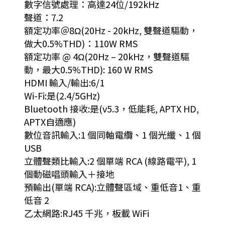
數字信號處理：高達24位/192kHz
聲道：7.2
額定功率＠8Ω(20Hz - 20kHz, 雙聲道驅動，
做大0.5%THD)：110W RMS
額定功率 @ 4Ω(20Hz – 20kHz，雙聲道驅
動，最大0.5%THD): 160 W RMS
HDMI 輸入/輸出:6/1
Wi-Fi:是(2.4/5GHz)
Bluetooth 接收:是(v5.3，低能耗, APTX HD,
APTX自適應)
數位音訊輸入:1 個同軸電纜、1 個光纖、1 個
USB
立體聲類比輸入:2 個單端 RCA (線路電平), 1
個動磁唱頭輸入＋接地
預輸出(單端 RCA):立體聲區域、重低音1、重
低音 2
乙太網路:RJ45 千兆，板載 WiFi