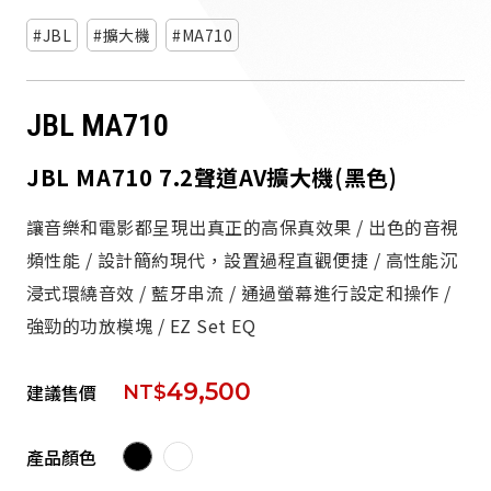
派對喇
JBL
擴大機
MA710
劇院系
JBL MA710
監聽系
JBL MA710 7.2聲道AV擴大機(黑色)
讓音樂和電影都呈現出真正的高保真效果 / 出色的音視
頻性能 / 設計簡約現代，設置過程直觀便捷 / 高性能沉
浸式環繞音效 / 藍牙串流 / 通過螢幕進行設定和操作 /
強勁的功放模塊 / EZ Set EQ
49,500
建議售價
NT$
產品顏色