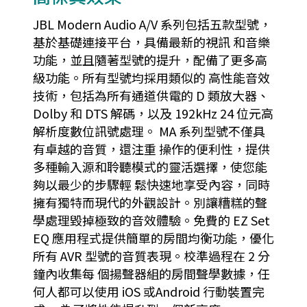
JBL Modern Audio A/V 系列包括五款型號，
基於基礎連接平台，具備最新的視訊 和音樂
功能，並且隨著型號的提升，配備了更多高
級功能。所有型號均採用類似的 高性能音效
技術，包括為所有通道供電的 D 類放大器、
Dolby 和 DTS 解碼，以及 192kHz 24 位元高
解析度數位訊號處理。 MA 系列型號不僅具
有卓越的音質，還注重 操作的便利性，提供
多種輸入源和聆聽模式的靈活選擇，使您能
夠以最少的步驟輕 鬆快速地享受內容，同時
擁有獨特而現代的外觀設計。別讓糟糕的聲
學處理毀掉極致的音效體驗。免費的 EZ Set
EQ 應用程式提供簡單的房間均衡功能，優化
所有 AVR 型號的音質表現。校準過程在 2 分
鐘內收集每 個揚聲器組的房間聲學數據，任
何人都可以使用 iOS 或Android 行動裝置完