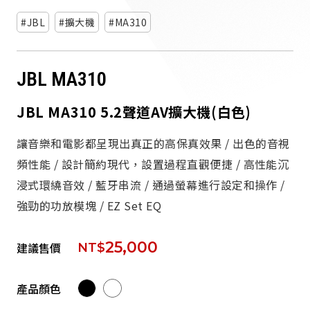
派對喇
JBL
擴大機
MA310
劇院系
JBL MA310
監聽系
JBL MA310 5.2聲道AV擴大機(白色)
讓音樂和電影都呈現出真正的高保真效果 / 出色的音視
頻性能 / 設計簡約現代，設置過程直觀便捷 / 高性能沉
浸式環繞音效 / 藍牙串流 / 通過螢幕進行設定和操作 /
強勁的功放模塊 / EZ Set EQ
25,000
建議售價
NT$
產品顏色