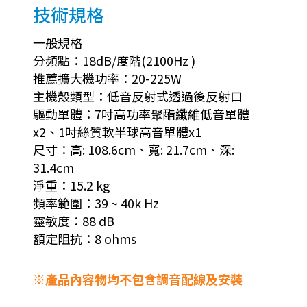
技術規格
一般規格
分頻點：18dB/度階(2100Hz )
推薦擴大機功率：20-225W
主機殼類型：低音反射式透過後反射口
驅動單體：7吋高功率聚酯纖維低音單體
x2、1吋絲質軟半球高音單體x1
尺寸：高: 108.6cm、寬: 21.7cm、深:
31.4cm
淨重：15.2 kg
頻率範圍：39 ~ 40k Hz
靈敏度：88 dB
額定阻抗：8 ohms
※產品內容物均不包含調音配線及安裝