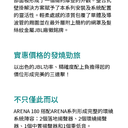
壁掛解決方案賦予了本系列安裝及系統配置
的靈活性。輕柔處感的漆質包覆了單體及導
波管的周圍並在最外層附上簡約的網罩及髮
絲紋金屬JBL廠徽銘牌。
實惠價格的發燒勁旅
以出色的JBL功率、精確度配上負擔得起的
價位形成完美的三連擊！
不只僅此而以
ARENA 180 搭配ARENA系列形成完整的環繞
系統陣容：2個落地揚聲器、2個環繞揚聲
器、1個中置揚聲器和1個重低音。