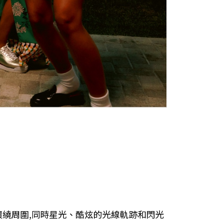
nd 音效環繞周圍,同時星光、酷炫的光線軌跡和閃光