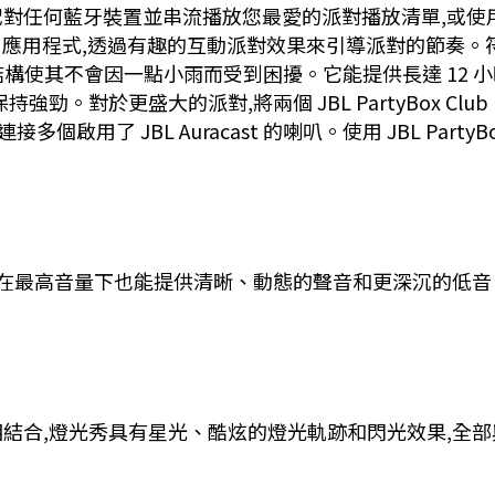
對任何藍牙裝置並串流播放您最愛的派對播放清單,或使
tyBox 應用程式,透過有趣的互動派對效果來引導派對的節
帶,防潑水結構使其不會因一點小雨而受到困擾。它能提供長達 1
。對於更盛大的派對,將兩個 JBL PartyBox Club
多個啟用了 JBL Auracast 的喇叭。使用 JBL PartyBo
效中,即使在最高音量下也能提供清晰、動態的聲音和更深沉的低音
結合,燈光秀具有星光、酷炫的燈光軌跡和閃光效果,全