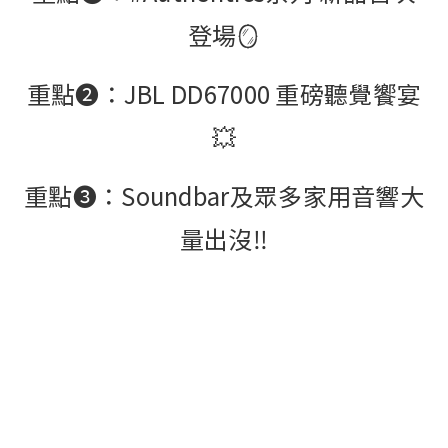
派對喇
登場🪞
劇院系
重點➋：JBL DD67000 重磅聽覺饗宴
💥
監聽系
重點➌：Soundbar及眾多家用音響大
量出沒‼️