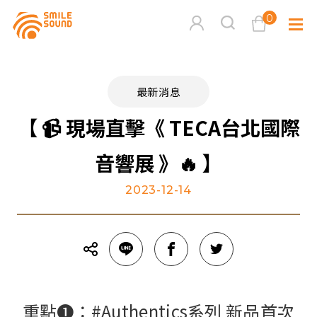
0
查看購物車
最新消息
品牌分
【 📹 現場直擊《 TECA台北國際
商品分類查詢
多媒體
音響展 》🔥 】
2023-12-14
請選擇商品分類
家用音
周邊系
請選擇分類
活動專
搜尋
重點➊：#Authentics系列 新品首次