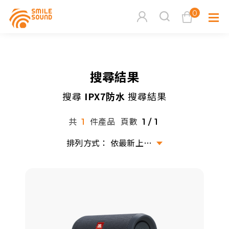
0
查看購物車
搜尋結果
品牌分
搜尋
IPX7防水
搜尋結果
商品分類查詢
多媒體
共
件產品
頁數
1
1 / 1
請選擇商品分類
家用音
依最新上架排序
周邊系
請選擇分類
活動專
搜尋