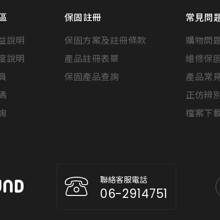
區
保固註冊
常見問
益說明
保固方案及註冊條款
購物問
度說明
產品註冊表單
維修保
員
保固產品查詢
產品常
碼
正仿辨
詢
檔案下
聯絡客服電話
06-2914751