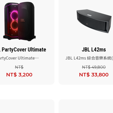
 PartyCover Ultimate
JBL L42ms
artyCover Ultimate
JBL L42ms 綜合音樂系統
ybox Ultimate 喇叭保護套)
NT$
NT$ 49,800
NT$ 3,200
NT$ 33,800