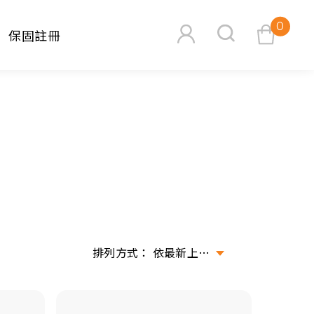
0
保固註冊
查看購物車
搜尋
依最新上架排序