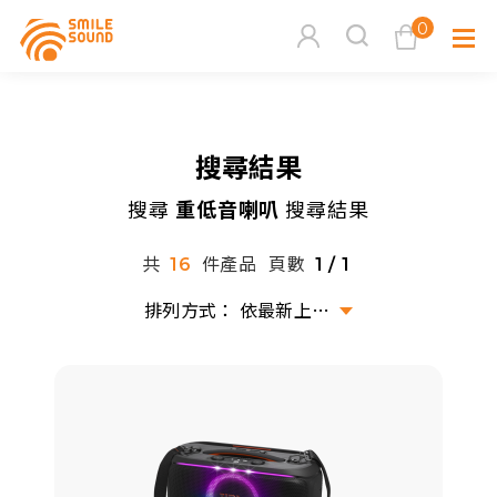
0
查看購物車
搜尋結果
品牌分
搜尋
重低音喇叭
搜尋結果
商品分類查詢
多媒體
共
件產品
頁數
16
1 / 1
請選擇商品分類
家用音
依最新上架排序
周邊系
請選擇分類
活動專
搜尋