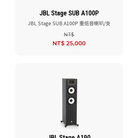
JBL Stage SUB A100P
JBL Stage SUB A100P 重低音喇叭/支
NT$
NT$ 25,000
JBL Stage A190